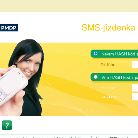
í podniky,
SMS-jízdenka
Nevím HASH kód z
Tel. číslo:
Vím HASH kód z jí
Tel. číslo:
HASH kód: