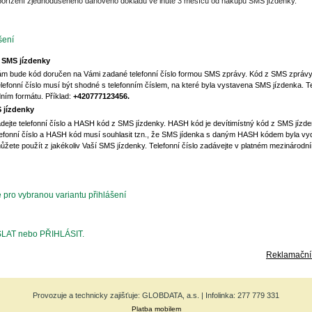
pořízení zjednodušeného daňového dokladu ve lhůtě 3 měsíců od nákupu SMS jízdenky.
šení
 SMS jízdenky
ám bude kód doručen na Vámi zadané telefonní číslo formou SMS zprávy. Kód z SMS zprávy
efonní číslo musí být shodné s telefonním číslem, na které byla vystavena SMS jízdenka. Te
ním formátu. Příklad:
+420777123456.
 jízdenky
dejte telefonní číslo a HASH kód z SMS jízdenky. HASH kód je devítimístný kód z SMS jízden
lefonní číslo a HASH kód musí souhlasit tzn., že SMS jídenka s daným HASH kódem byla vy
žete použít z jakékoliv Vaší SMS jízdenky. Telefonní číslo zadávejte v platném mezinárodní
e pro vybranou variantu přihlášení
ESLAT nebo PŘIHLÁSIT.
Reklamační 
Provozuje a technicky zajišťuje: GLOBDATA, a.s. | Infolinka: 277 779 331
Platba mobilem