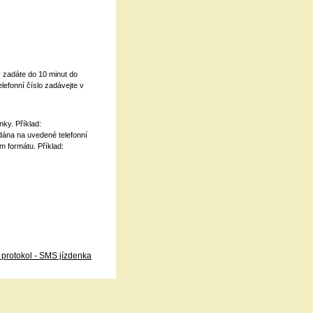
 zadáte do 10 minut do
lefonní číslo zadávejte v
ky. Příklad:
dána na uvedené telefonní
m formátu. Příklad:
protokol - SMS jízdenka