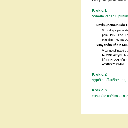
Kupujícímu je umožněno 
Krok č.1
Vyberte variantu přihlá
Nevím, nemám kód z
V tomto případě V
pole HASH kód. Tel
platném mezinárod
Vím, znám kód z SMS
V tomto případě za
hxPRGWRyN
. Te
číslo. HASH kód mů
+420777123456.
Krok č.2
Vyplňte příslušné údaj
Krok č.3
Stiskněte tlačítko OD