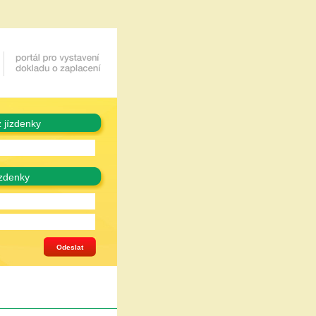
 jízdenky
zdenky