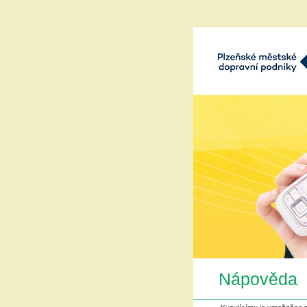
Plzeňské městké dopravn
a.s.
Nápověda