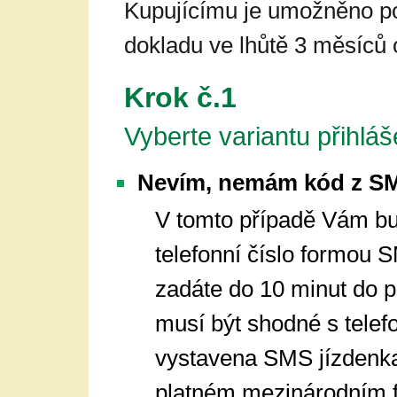
Kupujícímu je umožněno p
dokladu ve lhůtě 3 měsíců
Krok č.1
Vyberte variantu přihláš
Nevím, nemám kód z SM
V tomto případě Vám b
telefonní číslo formou
zadáte do 10 minut do p
musí být shodné s telef
vystavena SMS jízdenka.
platném mezinárodním f