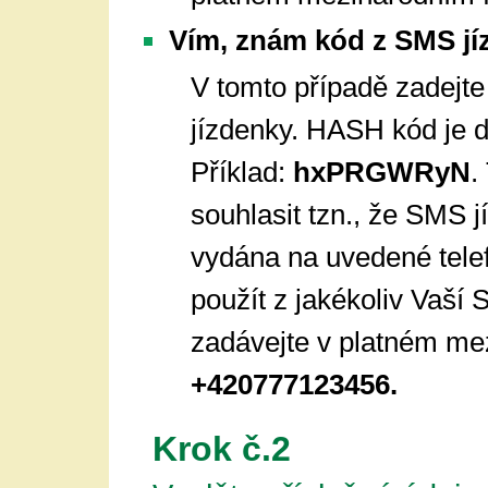
Vím, znám kód z SMS jí
V tomto případě zadejt
jízdenky. HASH kód je d
Příklad:
hxPRGWRyN
.
souhlasit tzn., že SMS
vydána na uvedené tele
použít z jakékoliv Vaší 
zadávejte v platném mez
+420777123456.
Krok č.2