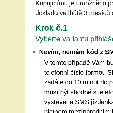
Kupujícímu je umožněno p
dokladu ve lhůtě 3 měsíců
Krok č.1
Vyberte variantu přihláš
Nevím, nemám kód z SM
V tomto případě Vám b
telefonní číslo formou
zadáte do 10 minut do p
musí být shodné s telef
vystavena SMS jízdenka.
platném mezinárodním f