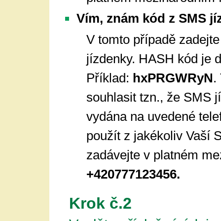
Vím, znám kód z SMS jí
V tomto případě zadejt
jízdenky. HASH kód je d
Příklad:
hxPRGWRyN
.
souhlasit tzn., že SMS
vydána na uvedené tele
použít z jakékoliv Vaší 
zadávejte v platném mez
+420777123456.
Krok č.2