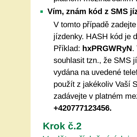
Vím, znám kód z SMS jí
V tomto případě zadejt
jízdenky. HASH kód je d
Příklad:
hxPRGWRyN
.
souhlasit tzn., že SMS
vydána na uvedené tele
použít z jakékoliv Vaší 
zadávejte v platném mez
+420777123456.
Krok č.2