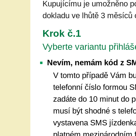
Kupujícímu je umožněno p
dokladu ve lhůtě 3 měsíců
Krok č.1
Vyberte variantu přihláš
Nevím, nemám kód z SM
V tomto případě Vám b
telefonní číslo formou
zadáte do 10 minut do p
musí být shodné s telef
vystavena SMS jízdenka.
platném mezinárodním f