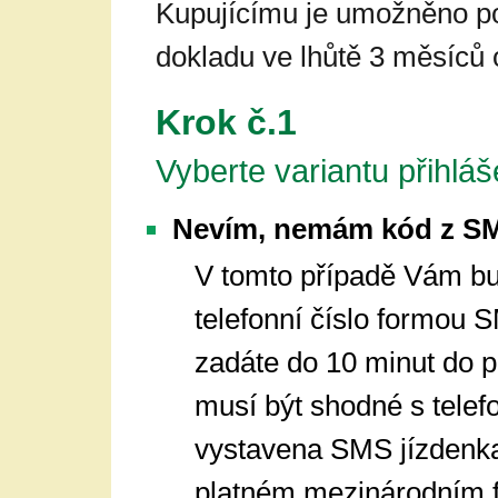
Kupujícímu je umožněno p
dokladu ve lhůtě 3 měsíců
Krok č.1
Vyberte variantu přihláš
Nevím, nemám kód z SM
V tomto případě Vám b
telefonní číslo formou
zadáte do 10 minut do p
musí být shodné s telef
vystavena SMS jízdenka.
platném mezinárodním f