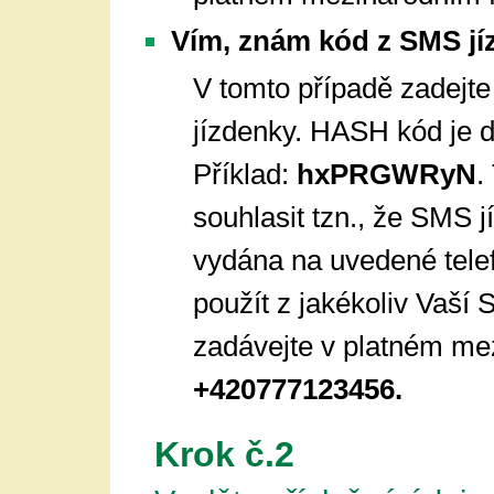
Vím, znám kód z SMS jí
V tomto případě zadejt
jízdenky. HASH kód je d
Příklad:
hxPRGWRyN
.
souhlasit tzn., že SMS
vydána na uvedené tele
použít z jakékoliv Vaší 
zadávejte v platném mez
+420777123456.
Krok č.2