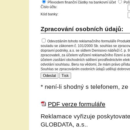
Převodem finanční částky na bankovní účet
Poš
Číslo účtu:
Kód banky:
Zpracování osobních údajů:
Odevzdáním tohoto reklamačního formuláře Produktu
souladu se zákonem č. 101/2000 Sb. souhlas se zpraco
dopravní podniky, a.s. se sídlem Denisovo nábřeží č. p. 9
zpracovateli, za účelem vyřízení reklamačního řízení a d
účelem zasílání obchodních sdělení prostřednictvím elek
odvolání souhlasu. Beru na vědomí, že mám právo přístup
Souhlas se zpracováním osobních údajů uděluji dobrovol
* není-li shodný s telefonem, ze
PDF verze formuláře
Reklamace vyřizuje poskytovatel
GLOBDATA, a.s..