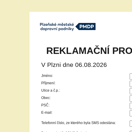
Plzeňské městké dopravní podniky,
a.s.
REKLAMAČNÍ PRO
V Plzni dne 06.08.2026
Jméno:
Příjmení:
Ulice a č.p.:
Obec:
PSČ:
E-mail:
Telefonní číslo, ze kterého byla SMS odeslána: