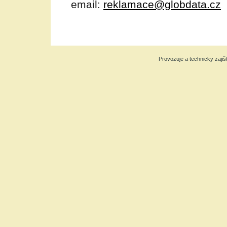
email:
reklamace@globdata.cz
Provozuje a technicky zajiš