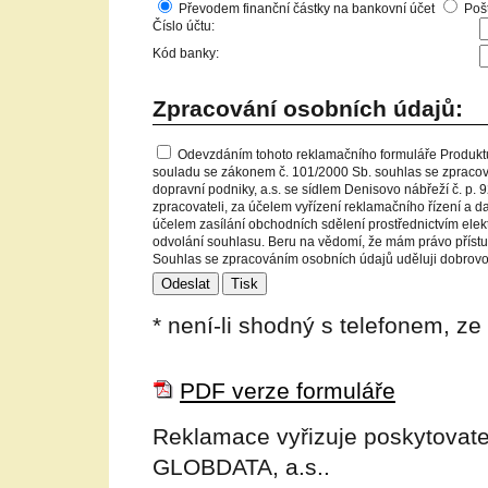
Převodem finanční částky na bankovní účet
Poš
Číslo účtu:
Kód banky:
Zpracování osobních údajů:
Odevzdáním tohoto reklamačního formuláře Produktu
souladu se zákonem č. 101/2000 Sb. souhlas se zpraco
dopravní podniky, a.s. se sídlem Denisovo nábřeží č. p. 9
zpracovateli, za účelem vyřízení reklamačního řízení a d
účelem zasílání obchodních sdělení prostřednictvím elek
odvolání souhlasu. Beru na vědomí, že mám právo přístup
Souhlas se zpracováním osobních údajů uděluji dobrovol
* není-li shodný s telefonem, ze
PDF verze formuláře
Reklamace vyřizuje poskytovatel
GLOBDATA, a.s..