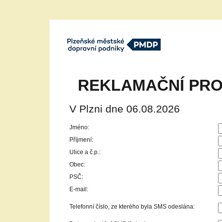
Plzeňské městké dopravní podniky,
a.s.
REKLAMAČNÍ PRO
V Plzni dne 06.08.2026
Jméno:
Příjmení:
Ulice a č.p.:
Obec:
PSČ:
E-mail:
Telefonní číslo, ze kterého byla SMS odeslána: