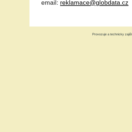
email:
reklamace@globdata.cz
Provozuje a technicky zajiš