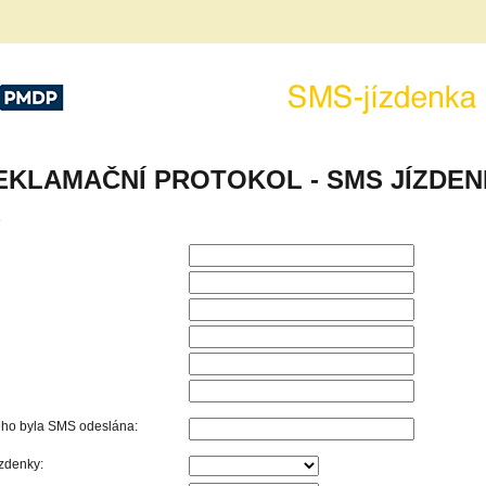
í podniky,
SMS-Jízdenka
EKLAMAČNÍ PROTOKOL - SMS JÍZDE
6
erého byla SMS odeslána:
zdenky: