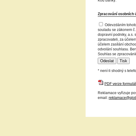
Kód banky:
Zpracování osobních 
Odevzdáním tohoto
souladu se zákonem č.
dopravní podniky, a.s. 
zpracovateli, za účelem
účelem zasílání obchod
odvolání souhlasu. Ber
Souhlas se zpracováním
* není-li shodný s tele
PDF verze formulá
Reklamace vyřizuje pos
email:
reklamace@glob