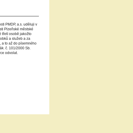
i PMDP, a.s. uděluji v
sti Plzeňské městské
 třetí osobě jakožto
robků a služeb a za
., a to až do písemného
ák. č. 101/2000 Sb.
ce odvolat.