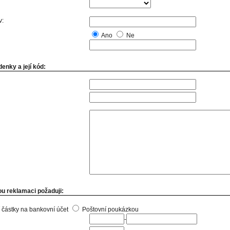
v:
Ano
Ne
enky a její kód:
u reklamaci požaduji:
 částky na bankovní účet
Poštovní poukázkou
-