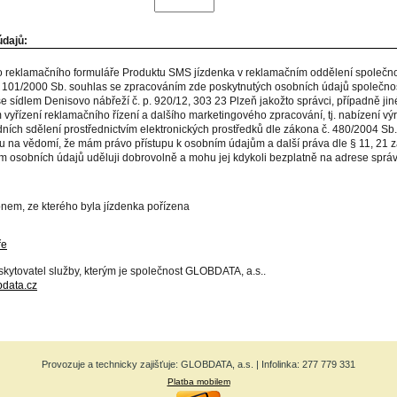
údajů:
 reklamačního formuláře Produktu SMS jízdenka v reklamačním oddělení společnost
 101/2000 Sb. souhlas se zpracováním zde poskytnutých osobních údajů společno
se sídlem Denisovo nábřeží č. p. 920/12, 303 23 Plzeň jakožto správci, případně jiné
 vyřízení reklamačního řízení a dalšího marketingového zpracování, tj. nabízení vý
ních sdělení prostřednictvím elektronických prostředků dle zákona č. 480/2004 Sb
u na vědomí, že mám právo přístupu k osobním údajům a další práva dle § 11, 21 z
 osobních údajů uděluji dobrovolně a mohu jej kdykoli bezplatně na adrese správ
fonem, ze kterého byla jízdenka pořízena
ře
kytovatel služby, kterým je společnost GLOBDATA, a.s..
data.cz
Provozuje a technicky zajišťuje: GLOBDATA, a.s. | Infolinka: 277 779 331
Platba mobilem