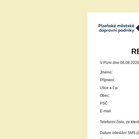
Plzeňské městké dopravn
a.s.
R
V Plzni dne 08.08.202
Jméno:
Příjmení:
Ulice a č.p.:
Obec:
PSČ:
E-mail:
Telefonní číslo, ze kt
Datum odeslání SMS jí